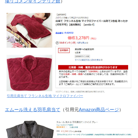
場リコメン堂インテリア館
）
引用元肩当て フランネル生地 マイクロファイバー
エムール洗える羽毛肩当て
（引用元
Amazon商品ページ
）