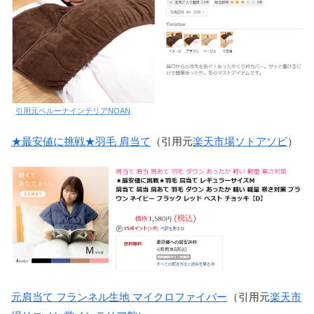
引用元ベルーナインテリアNOAN
★最安値に挑戦★羽毛 肩当て
（引用元
楽天市場ソトアソビ
）
元肩当て フランネル生地 マイクロファイバー
（引用元
楽天市