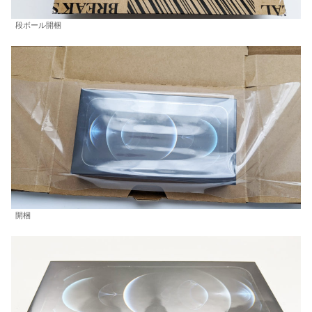
段ボール開梱
開梱