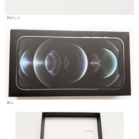
剥がした
箱上