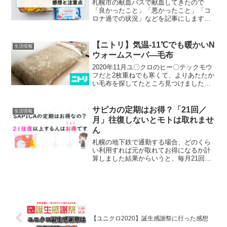
札幌市の献血バスで献血してきたので
「良かったこと」「悪かったこと」「コ
ロナ過での状況」などを記事にしますエ
イズ検査(HIV検査)は献血からはできませ
んので、保健所に相談してください保健
所では匿名＆無料でHIV検査をしています
【ニトリ】気温-11℃でも暖かいN
生活情報
日本赤十字社の推...
ウォームスーパ―毛布
2020年11月ユ〇クロのヒー〇テックモウ
フだと2枚重ねでも寒くて、よりあたたか
い毛布を探してたところ見つけました札
幌の1月2日の外の気温は-11℃、この環境
でも暖かい最強の毛布【ニトリNウォーム
スーパ―】を紹介しますろぐきたでは札
サピカの定期はお得？「21回／
生活情報
幌市西区...
月」往復しないとモトは取れませ
ん
札幌の地下鉄で通勤する場合、どのくら
い利用すれば元が取れてお得になるか計
算しました結果からいうと、毎月21回往
復すると定期代＝乗車券代になります
（内訳：10,500÷250＝42 → 21往復）定
期代は乗車42回分の価格設定ということ
ですね...
【ユニクロ2020】誕生感謝祭に行った感想