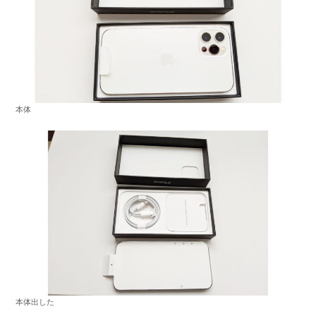
本体
本体出した