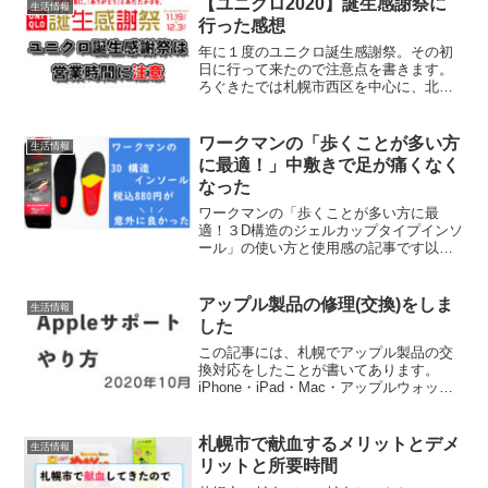
【ユニクロ2020】誕生感謝祭に
生活情報
行った感想
年に１度のユニクロ誕生感謝祭。その初
日に行って来たので注意点を書きます。
ろぐきたでは札幌市西区を中心に、北海
道の情報や食べ物などについて発信して
います。お役に立てたら幸いです。プレ
ゼント企画【第一弾】 先着順 ご当地
ワークマンの「歩くことが多い方
生活情報
銘菓通常11時オープンの...
に最適！」中敷きで足が痛くなく
なった
ワークマンの「歩くことが多い方に最
適！３D構造のジェルカップタイプインソ
ール」の使い方と使用感の記事です以外
にというと聞こえが悪いですが、いい意
味で期待を裏切られたというポジティブ
な意味で書きましたワークマンのインソ
アップル製品の修理(交換)をしま
生活情報
ールはカットのやり方が記...
した
この記事には、札幌でアップル製品の交
換対応をしたことが書いてあります。
iPhone・iPad・Mac・アップルウォッチ
等のアップル製品は、同じところもある
と思うので参考にしてみて下さい。アッ
プル製品の不具合で困っている方の力に
札幌市で献血するメリットとデメ
生活情報
なれれば幸いで...
リットと所要時間