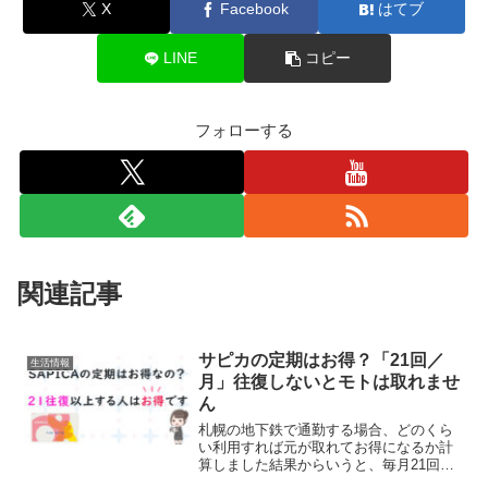
X
Facebook
はてブ
LINE
コピー
フォローする
関連記事
サピカの定期はお得？「21回／
生活情報
月」往復しないとモトは取れませ
ん
札幌の地下鉄で通勤する場合、どのくら
い利用すれば元が取れてお得になるか計
算しました結果からいうと、毎月21回往
復すると定期代＝乗車券代になります