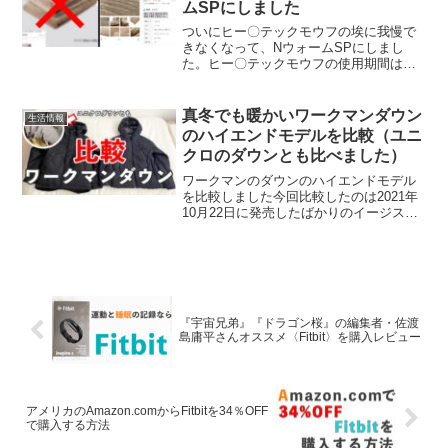
ムSPにしました
ついにヒー〇テックモウフの埃に我慢で
きなくなって、NウォームSPにしまし
た。ヒー〇テックモウフの使用期間は約3
ヶ月でした。ろぐきたでは札幌市西区を
中心に、北海道の日常や食べ物などにつ
いて発信しています。お役に立てたら幸
真冬でも暖かいワークマンダウン
生活情報
いです。ヒー〇テックモ...
のハイエンドモデルを比較（ユニ
クロのダウンとも比べました）
ワークマンのダウンのハイエンドモデル
を比較しました今回比較したのは2021年
10月22日に発売したばかりのイージスダ
ウン【5,800円】と、自己修復素材リペア
テックのダウンフーディー【3,900円】で
す「比較しやすい」「コーディネートし
やす...
『宇宙兄弟』『ドラゴン桜』の編集者・佐渡
島庸平さんオススメ〈Fitbit〉を購入レビュー
アメリカのAmazon.comからFitbitを34％OFF
で購入する方法