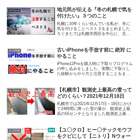
（内訳：10,500÷250＝42 → 21往復）定
期代は乗車42回分の価格設定ということ
地元民が伝える『冬の札幌で気を
イベント
ですね...
付けたい』３つのこと
札幌に10年くらい住んでいる私が、冬に
気を付けることベスト３をまとめました
ろぐきたでは札幌市西区を中心に、北海
道の日常や食べ物などについて発信して
います。お役に立てたら幸いです。冬の
札幌で気を付けたいこと1位は『滑りやす
古いiPhoneを手放す前に 絶対 に
生活情報
い冬道』冬道に慣れて...
やること
iPhone12Proを購入時に下取りプログラム
の申し込みをしました。実際に下取りし
た経験からやり方と注意することをまと
めました。2020年12月2日追記『集荷～
下取り完了』まで画面ひび割れにより減
額されました。最後に減額のメールを追
【札幌市】観測史上最高の雪って
生活情報
加して...
どのくらい？2021年12月18日
札幌市では2021年12月17日～18日にかけ
て24時間に降った雪の量が、観測史上最
高の55センチとなりました観測史上最高
の55センチってどれくらいの量なのか共
有します【札幌市】観測史上最高の雪っ
てどのくらい？2021年12月2日の雪12
【ユ〇クロ】ヒー〇テックモウフ
生活情報
月...
をクビにして【ニトリ】Nウォー