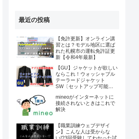
最近の投稿
【免許更新】オンライン講
習とは？モデル地区に選ば
れた札幌市の運転免許証更
新【令和4年最新】
【GU】ジャケットが欲しい
ならこれ！ウォッシャブル
テーラードジャケット
SW〔セットアップ可能〕
が期間限定アプリ会員特別
mineoがインターネットに
価格2,990円【～2022年6月
接続されないときはこれで
12日まで】
解決
【職業訓練ウェブデザイ
ン】こんな人は受からな
い!?3回受験してわかった試