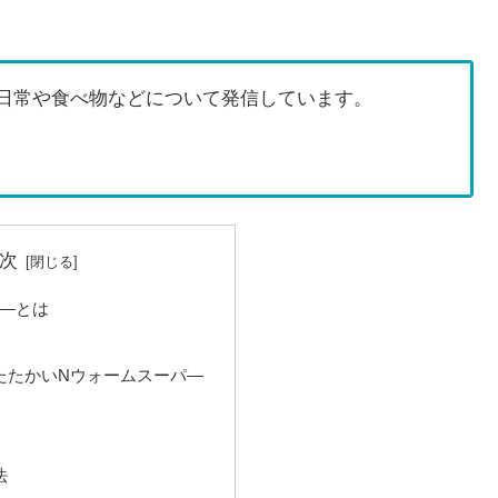
日常や食べ物などについて発信しています。
次
パ―とは
あたたかいNウォームスーパ―
法