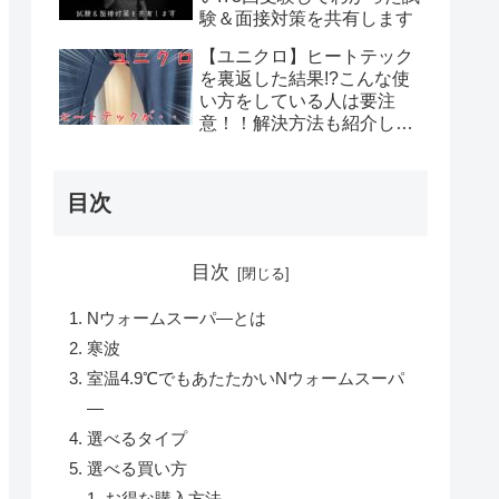
験＆面接対策を共有します
【ユニクロ】ヒートテック
を裏返した結果!?こんな使
い方をしている人は要注
意！！解決方法も紹介しま
す
目次
目次
Nウォームスーパ―とは
寒波
室温4.9℃でもあたたかいNウォームスーパ
―
選べるタイプ
選べる買い方
お得な購入方法