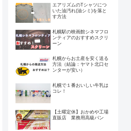
エアリズムのTシャツにつ
いた油汚れ(油シミ)を落と
す方法
札幌駅の映画館シネマフロ
ンティアのおすすめスクリ
ーン
札幌からお土産を安く送る
方法（結論：ヤマト北口セ
ンターが安い）
札幌で１番おいしい牛乳は
コレ！
【土曜定休】おかめや工場
直販店 業務用高級パン