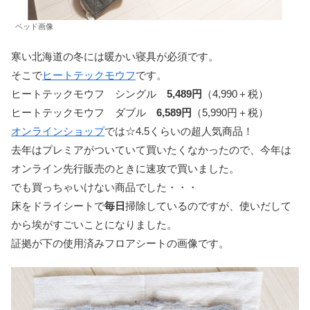
ベッド画像
寒い北海道の冬には暖かい寝具が必須です。
そこで
ヒートテックモウフ
です。
ヒートテックモウフ シングル
5,489円
（4,990＋税）
ヒートテックモウフ ダブル
6,589円
（5,990円＋税）
オンラインショップ
では☆4.5くらいの超人気商品！
去年はプレミアがついていて買いたくなかったので、今年は
オンライン先行販売のときに速攻で買いました。
でも買っちゃいけない商品でした・・・
床をドライシートで
毎日
掃除しているのですが、使いだして
から埃がすごいことになりました。
証拠が下の使用済みフロアシートの画像です。