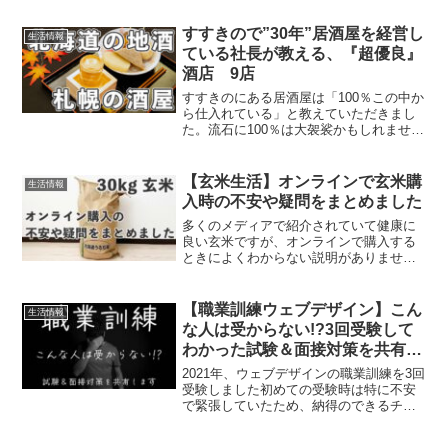
は2021年3月の情報です）この記事に書い
てあること1.利用可能なクレジットカ...
すすきので”30年”居酒屋を経営し
生活情報
ている社長が教える、『超優良』
酒店 9店
すすきのにある居酒屋は「100％この中か
ら仕入れている」と教えていただきまし
た。流石に100％は大袈裟かもしれません
が、すすきのにある居酒屋さんの多くが
仕入れに使っているようです。お店の味
を自宅でお得に楽しみたい方は利用して
【玄米生活】オンラインで玄米購
生活情報
みて下さい。順番...
入時の不安や疑問をまとめました
多くのメディアで紹介されていて健康に
良い玄米ですが、オンラインで購入する
ときによくわからない説明がありません
か？私が玄米を購入したときに疑問に思
ったことと、実際に購入してみて解決し
たことをまとめましたスーパーから購入
【職業訓練ウェブデザイン】こん
生活情報
する初めての玄米の過去記...
な人は受からない!?3回受験して
わかった試験＆面接対策を共有し
ます
2021年、ウェブデザインの職業訓練を3回
受験しました初めての受験時は特に不安
で緊張していたため、納得のできるチカ
ラを出せませんでしたが、無事2回目で合
格3回目は、より良いウェブデザイン訓練