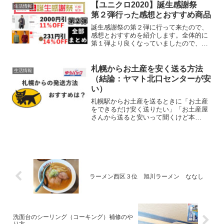
校へ移ろうとして受験しましたここでは
【ユニクロ2020】誕生感謝祭
生活情報
2021年最新...
第２弾行った感想とおすすめ商品
誕生感謝祭の第２弾に行って来たので、
感想とおすすめを紹介します。全体的に
第１弾より良くなっていましたので、行
ってみる価値ありだと思います。ろぐき
たでは札幌市西区を中心に、北海道の日
常や食べ物などについて発信していま
札幌からお土産を安く送る方法
生活情報
す。お役に立てたら幸いです...
（結論：ヤマト北口センターが安
い）
札幌駅からお土産を送るときに「お土産
をできるだけ安く送りたい」「お土産屋
さんから送ると安いって聞くけど本
当？」と思っていましたそこで今回は
『札幌駅内の北海道四季彩館（北海道キ
ヨスク）』からの発送と、他の方法で送
料を比較しましたこの記事に書い...
ラーメン西区３位 旭川ラーメン ななし
洗面台のシーリング（コーキング）補修のや
り方