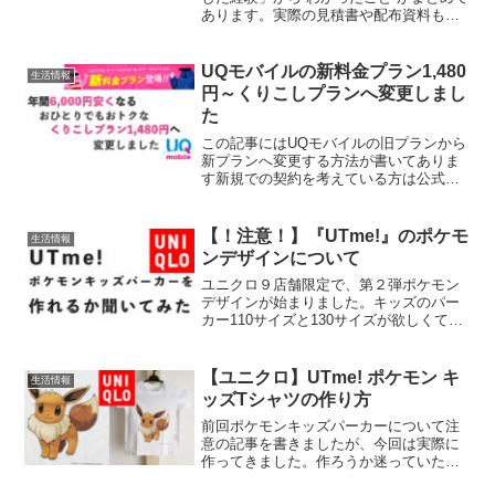
あります。実際の見積書や配布資料も公
開しているので、良ければ画像だけでも
見て下さい。画像の部屋には住んでいな
いので、入居者に迷惑がかかるので突す
UQモバイルの新料金プラン1,480
生活情報
るのはやめて下...
円～くりこしプランへ変更しまし
た
この記事にはUQモバイルの旧プランから
新プランへ変更する方法が書いてありま
す新規での契約を考えている方は公式サ
イトから現在のプラン『スマホプランS』
1,980円から、新プラン『おひとりでもお
トクなくりこしプランS』1,480円へ変更
【！注意！】『UTme!』のポケモ
生活情報
しました...
ンデザインについて
ユニクロ９店舗限定で、第２弾ポケモン
デザインが始まりました。キッズのパー
カー110サイズと130サイズが欲しくて公
式サイトを見たら載っていなくて、問い
合わせたので結果を記事にします。ろぐ
きたでは札幌市西区を中心に、北海道の
【ユニクロ】UTme! ポケモン キ
生活情報
情報や食べ物などに...
ッズTシャツの作り方
前回ポケモンキッズパーカーについて注
意の記事を書きましたが、今回は実際に
作ってきました。作ろうか迷っていた
り、これから作ろうと思っている方は参