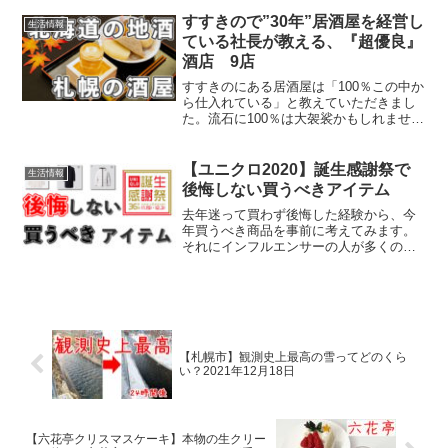
考にしてみて下さい。ろぐきたでは札幌
市西区を中心に、北海道の情報や食べ物
すすきので”30年”居酒屋を経営し
生活情報
などについて発信しています...
ている社長が教える、『超優良』
酒店 9店
すすきのにある居酒屋は「100％この中か
ら仕入れている」と教えていただきまし
た。流石に100％は大袈裟かもしれません
が、すすきのにある居酒屋さんの多くが
仕入れに使っているようです。お店の味
を自宅でお得に楽しみたい方は利用して
【ユニクロ2020】誕生感謝祭で
生活情報
みて下さい。順番...
後悔しない買うべきアイテム
去年迷って買わず後悔した経験から、今
年買うべき商品を事前に考えてみます。
それにインフルエンサーの人が多くの商
品を紹介していて、全部ほしくなってし
まいます。どれを購入すれば良いか迷っ
ている方に読んでほしいです。ろぐきた
では札幌市西区を中心に、...
【札幌市】観測史上最高の雪ってどのくら
い？2021年12月18日
【六花亭クリスマスケーキ】本物の生クリー