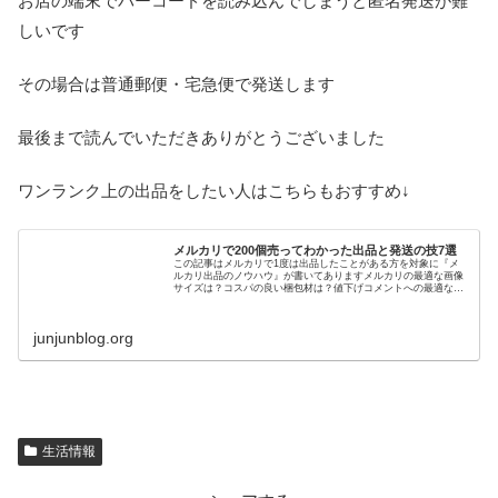
お店の端末でバーコードを読み込んでしまうと匿名発送が難
しいです
その場合は普通郵便・宅急便で発送します
最後まで読んでいただきありがとうございました
ワンランク上の出品をしたい人はこちらもおすすめ↓
メルカリで200個売ってわかった出品と発送の技7選
この記事はメルカリで1度は出品したことがある方を対象に『メ
ルカリ出品のノウハウ』が書いてありますメルカリの最適な画像
サイズは？コスパの良い梱包材は？値下げコメントへの最適な対
応は？などの、知っておくと得する出品・発送テクニックをまと
めました...
junjunblog.org
生活情報