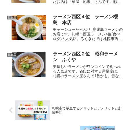
たお店は「麺屋 彩未」さんです。彩未
さんも超有名店なので一度行ってみてほ
しいと思います。八乃木さんは食べログ
TOP5000に選ばれています。おすすめは
ラーメン西区４位 ラーメン櫻
飲食店
みそら～めん。ラー...
島 本店
チャーシューたっぷり‼鹿児島ラーメンの
お店です。札幌市西区ラーメン4位(食べ
ログ)の人気店。ろぐきたでは札幌市西区
を中心に、北海道の情報や食べ物などに
ついて発信しています。お役に立てたら
幸いです。メニューメニューお客様へメ
ラーメン西区２位 昭和ラーメ
飲食店
ニュー麦みそラーメ...
ン ふくや
美味しいラーメンがワンコインで食べれ
る人気店です。値段に対する満足度は、
札幌のラーメン屋さんで1番かも。昔なが
らのあっさりラーメンが好きな方におす
すめ。食べログでは「八乃木」さんに次
いで、西区No.2のお店。ろぐきたでは札
幌市西区を中心に、...
札幌市で献血するメリットとデメリットと所
要時間