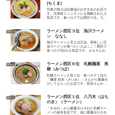
(ちくま)
写真の鶏そば白醤油がおすすめのお店で
す。北海道ミシュランにも掲載された人
気店です。食べログでは西区５位。ろぐ
きたでは札幌市西区を中心に、北海道の
情報や食べ物などについて発信していま
す。お役に立てたら幸いです。メニュー
ラーメン西区３位 旭川ラーメ
飲食店
券売機準備中メニュー（仮...
ン ななし
旭川ラーメンと言えば正油、美味しい正
油ラーメンが食べたい人はここ！西区で
食べログ3位の人気店です。もちろんおす
すめは正油ラーメンです。彩未や信玄な
ど万人受けするマイルドスープと違い、
北のラーメンらしく塩分がガツンとくる
ラーメン西区６位 札幌麺屋 美
飲食店
スープと、スープによく...
椿（みつば）
札幌ラーメン人気１位・食べログ１位の
「麺屋 彩未（さいみ）」さんから暖簾分
けしてもらったお店です。彩未さんから
の暖簾分けは、こちらのお店と「麺屋 お
ざわ」さんの２店舗です。食べログ彩未
食べログ美椿食べログおざわ第一駐車場
ラーメン西区１位 八乃木（はち
飲食店
は基本的に満車。空い...
のき）（ラーメン）
「すみれ」から暖簾分けされた札幌ラー
メンの超有名店です。他に暖簾分けされ