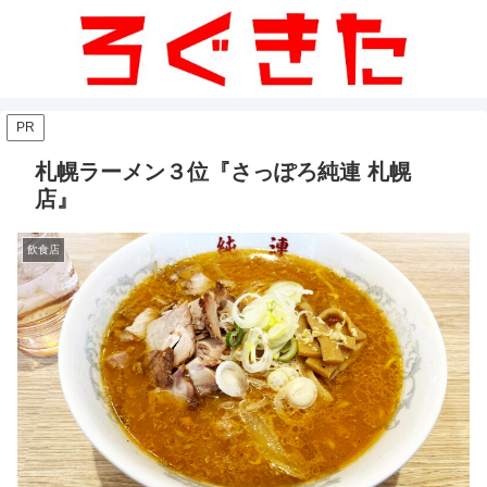
PR
札幌ラーメン３位『さっぽろ純連 札幌
店』
飲食店