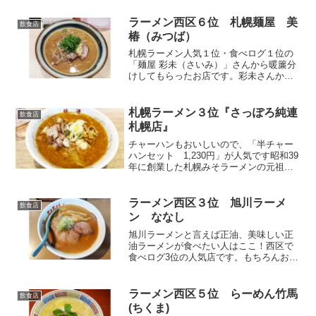
しいと思います。八乃木さんは食べログ
TOP5000に選ばれています。おすすめは
ラーメン西区６位 札幌麺屋 美
飲食店
みそら～めん。ラー...
椿（みつば）
札幌ラーメン人気１位・食べログ１位の
「麺屋 彩未（さいみ）」さんから暖簾分
けしてもらったお店です。彩未さんから
の暖簾分けは、こちらのお店と「麺屋 お
ざわ」さんの２店舗です。食べログ彩未
食べログ美椿食べログおざわ第一駐車場
札幌ラーメン３位『さっぽろ純連
飲食店
は基本的に満車。空い...
札幌店』
チャーハンもおいしいので、「半チャー
ハンセット 1,230円」が人気です昭和39
年に創業した札幌みそラーメンの元祖と
もいえるお店です(終戦は昭和20年、GHQ
の統治が終わったのが昭和26年)当時は
「純連(じゅんれん)」と書いて「すみれ」
ラーメン西区３位 旭川ラーメ
飲食店
と読...
ン ななし
旭川ラーメンと言えば正油、美味しい正
油ラーメンが食べたい人はここ！西区で
食べログ3位の人気店です。もちろんおす
すめは正油ラーメンです。彩未や信玄な
ど万人受けするマイルドスープと違い、
北のラーメンらしく塩分がガツンとくる
ラーメン西区５位 らーめん竹馬
飲食店
スープと、スープによく...
(ちくま)