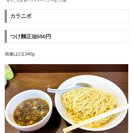
煮干し正油 豚バラチャーシュー増しの麺
カラニボ
つけ麵正油550円
画像は2玉340g