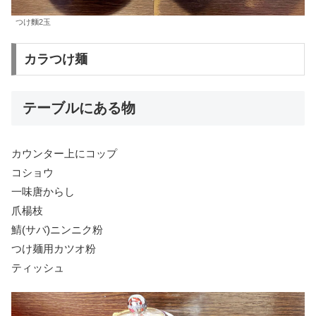
つけ麵2玉
カラつけ麺
テーブルにある物
カウンター上にコップ
コショウ
一味唐からし
爪楊枝
鯖(サバ)ニンニク粉
つけ麺用カツオ粉
ティッシュ