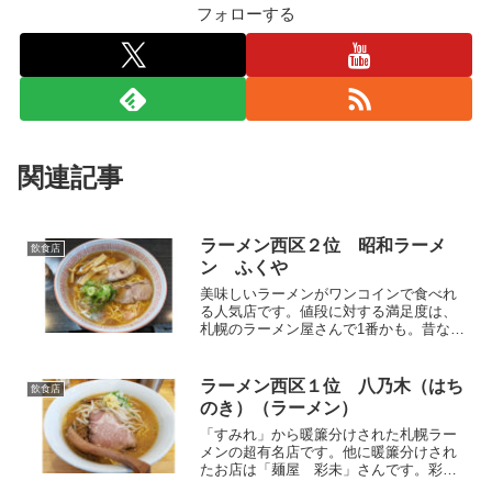
フォローする
関連記事
ラーメン西区２位 昭和ラーメ
飲食店
ン ふくや
美味しいラーメンがワンコインで食べれ
る人気店です。値段に対する満足度は、
札幌のラーメン屋さんで1番かも。昔なが
らのあっさりラーメンが好きな方におす
すめ。食べログでは「八乃木」さんに次
いで、西区No.2のお店。ろぐきたでは札
ラーメン西区１位 八乃木（はち
飲食店
幌市西区を中心に、...
のき）（ラーメン）
「すみれ」から暖簾分けされた札幌ラー
メンの超有名店です。他に暖簾分けされ
たお店は「麺屋 彩未」さんです。彩未
さんも超有名店なので一度行ってみてほ