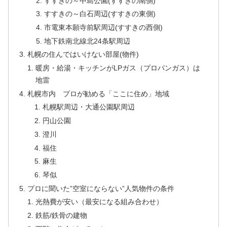
すすきの～中島公園(すすきの南側)
すすきの～白石周辺(すすきの東側)
市電東本願寺前駅周辺(すすきの西側)
地下鉄南北線北24条駅周辺
札幌の住んではいけない部屋(物件)
暖房・給湯・キッチンがLPガス（プロパンガス）は
地雷
札幌市内 プロが勧める「ここに住め」地域
札幌駅周辺・大通公園駅周辺
円山公園
澄川
福住
麻生
琴似
プロに聞いた”空室にならない”人気物件の条件
光熱費が安い（最安になる組み合わせ）
鉄筋/鉄骨の建物