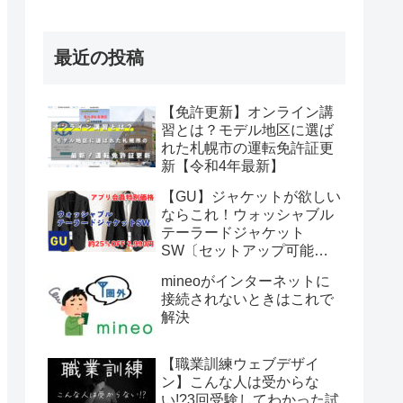
最近の投稿
【免許更新】オンライン講
習とは？モデル地区に選ば
れた札幌市の運転免許証更
新【令和4年最新】
【GU】ジャケットが欲しい
ならこれ！ウォッシャブル
テーラードジャケット
SW〔セットアップ可能〕
が期間限定アプリ会員特別
mineoがインターネットに
価格2,990円【～2022年6月
接続されないときはこれで
12日まで】
解決
【職業訓練ウェブデザイ
ン】こんな人は受からな
い!?3回受験してわかった試