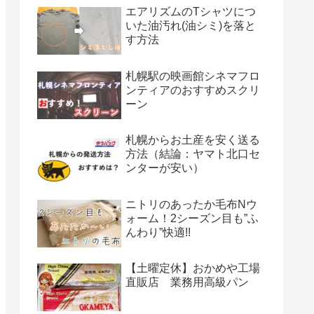
エアリズムのTシャツにつ
いた油汚れ(油シミ)を落と
す方法
札幌駅の映画館シネマフロ
ンティアのおすすめスクリ
ーン
札幌からお土産を安く送る
方法（結論：ヤマト北口セ
ンターが安い）
ニトリのあったか毛布Nウ
ォーム！2シーズン目も”ふ
んわり”快適!!
【土曜定休】おかめや工場
直販店 業務用高級パン