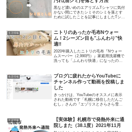
汚れ(油シミ)を落とす方法
黒など濃いめのエアリズムTシャツに気付
かない間にできたシミそのシミを落とす
ために試したことを記事にしましたTシャ
ツは『エアリズムTシャツ5分丈-黒』です
結論から書くと、ネットにある方法を試
してもシミは落ちませんでしたむしろ色
ニトリのあったか毛布Nウォー
生活情報
落ちして変色＆油...
ム！2シーズン目も”ふんわり”快
適!!
2020年購入したニトリの毛布『Nウォー
ムスーパー（2,990円）』家庭用洗濯機で
洗っても「ふんわり快適」になったので
紹介します！ニトリの毛布は値段も高く
なく、洗えて清潔に使えるので本当にお
すすめです!!今年は種類が減ってわかりや
ブログに疲れたからYouTubeに
生活情報
すくなった...
チャンネル作って動画を投稿しま
した
きっかけは、YouTubeのオススメに表示
された動画です「札幌に移住しただんご
むし」さんの『エゾリスとさらさら雪。
札幌移住670日目。』エゾリスに癒された
ろぐきたでは札幌市西区を中心に、北海
道の日常や食べ物などについて発信して
【実体験】札幌市で発熱外来に通
生活情報
います。お役に...
院しまた（38.1度）2021年11月