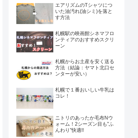
エアリズムのTシャツにつ
いた油汚れ(油シミ)を落と
す方法
札幌駅の映画館シネマフロ
ンティアのおすすめスクリ
ーン
札幌からお土産を安く送る
方法（結論：ヤマト北口セ
ンターが安い）
札幌で１番おいしい牛乳は
コレ！
ニトリのあったか毛布Nウ
ォーム！2シーズン目も”ふ
んわり”快適!!