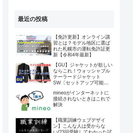
最近の投稿
【免許更新】オンライン講
習とは？モデル地区に選ば
れた札幌市の運転免許証更
新【令和4年最新】
【GU】ジャケットが欲しい
ならこれ！ウォッシャブル
テーラードジャケット
SW〔セットアップ可能〕
が期間限定アプリ会員特別
mineoがインターネットに
価格2,990円【～2022年6月
接続されないときはこれで
12日まで】
解決
【職業訓練ウェブデザイ
ン】こんな人は受からな
い!?3回受験してわかった試