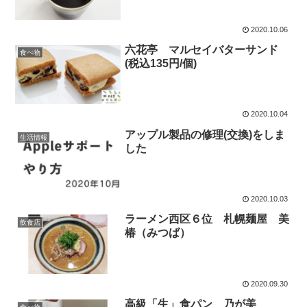
2020.10.06
六花亭 マルセイバターサンド
食べ物
(税込135円/個)
2020.10.04
アップル製品の修理(交換)をしま
生活情報
した
2020.10.03
ラーメン西区６位 札幌麺屋 美
飲食店
椿（みつば）
2020.09.30
高級「生」食パン 乃が美