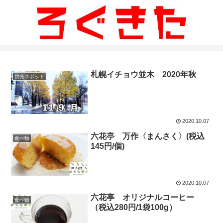
札幌イチョウ並木 2020年秋
観光スポット
2020.10.07
六花亭 万作〈まんさく〉(税込
食べ物
145円/個)
2020.10.07
六花亭 オリジナルコーヒー
食べ物
（税込280円/1袋100g）