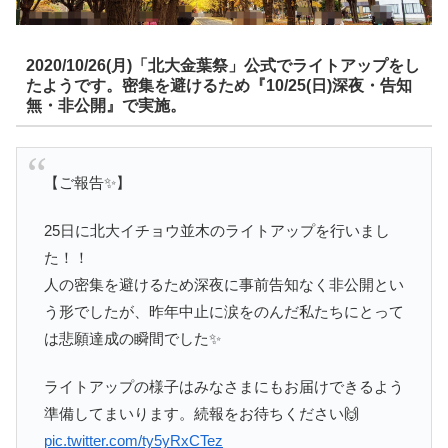
2020/10/26(月)「北大金葉祭」公式でライトアップをし
たようです。密集を避けるため『10/25(日)深夜・告知
無・非公開』で実施。
【ご報告✨】
25日に北大イチョウ並木のライトアップを行いまし
た！！
人の密集を避けるため深夜に事前告知なく非公開とい
う形でしたが、昨年中止に涙をのんだ私たちにとって
は悲願達成の瞬間でした✨
ライトアップの様子はみなさまにもお届けできるよう
準備してまいります。続報をお待ちください🙌
pic.twitter.com/ty5yRxCTez