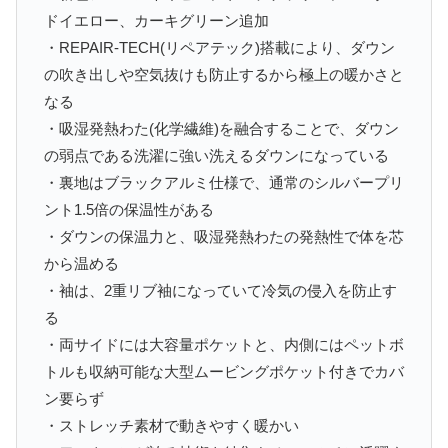
ドイエロー、カーキグリーン追加
・REPAIR-TECH(リペアテック)搭載により、ダウン
の吹き出しや空気抜けも防止するから極上の暖かさと
なる
・吸湿発熱わた(化学繊維)を融合することで、ダウン
の弱点である洗濯に強い洗えるダウンになっている
・裏地はブラックアルミ仕様で、通常のシルバープリ
ント1.5倍の保温性がある
・ダウンの保温力と、吸湿発熱わたの発熱性で体を芯
から温める
・袖は、2重リブ袖になっていて冷気の侵入を防止す
る
・両サイドには大容量ポケットと、内側にはペットボ
トルも収納可能な大型ムービングポケット付きでカバ
ン要らず
・ストレッチ素材で動きやすく暖かい