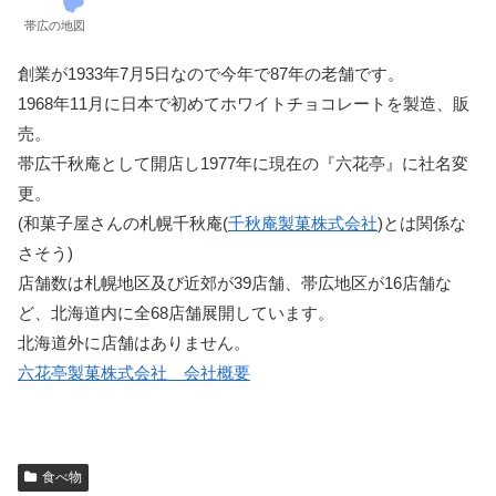
帯広の地図
創業が1933年7月5日なので今年で87年の老舗です。
1968年11月に日本で初めてホワイトチョコレートを製造、販
売。
帯広千秋庵として開店し1977年に現在の『六花亭』に社名変
更。
(和菓子屋さんの札幌千秋庵(
千秋庵製菓株式会社
)とは関係な
さそう)
店舗数は札幌地区及び近郊が39店舗、帯広地区が16店舗な
ど、北海道内に全68店舗展開しています。
北海道外に店舗はありません。
六花亭製菓株式会社 会社概要
食べ物