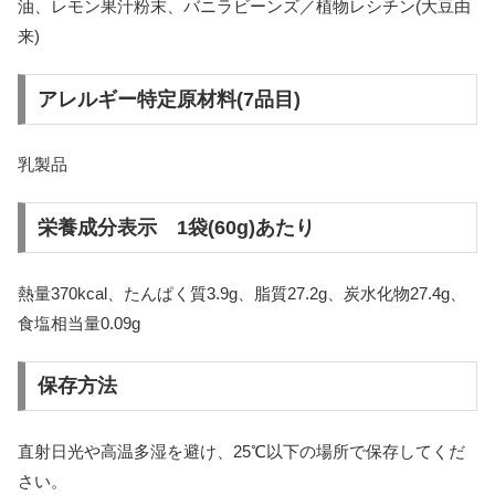
油、レモン果汁粉末、バニラビーンズ／植物レシチン(大豆由
来)
アレルギー特定原材料(7品目)
乳製品
栄養成分表示 1袋(60g)あたり
熱量370kcal、たんぱく質3.9g、脂質27.2g、炭水化物27.4g、
食塩相当量0.09g
保存方法
直射日光や高温多湿を避け、25℃以下の場所で保存してくだ
さい。