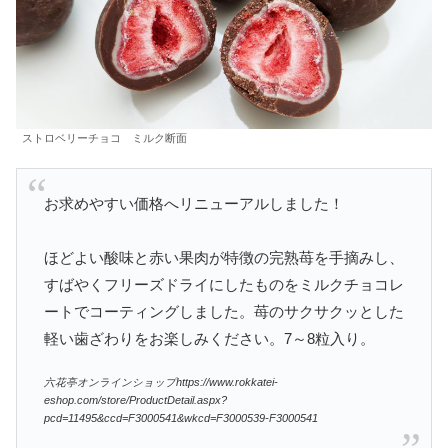
ストロベリーチョコ ミルク断面
お求めやすい価格へリニューアルしました！
ほどよい酸味と赤い果肉が特徴の完熟苺を手摘みし、
すばやくフリーズドライにしたものをミルクチョコレ
ートでコーティングしました。苺のサクサクッとした
軽い歯ざわりをお楽しみください。7～8粒入り。
六花亭オンラインショップhttps://www.rokkatei-
eshop.com/store/ProductDetail.aspx?
pcd=11495&ccd=F3000541&wkcd=F3000539-F3000541