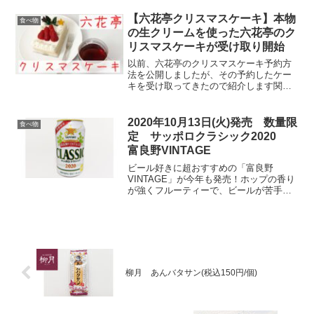
います。お役に立てたら幸いです。店舗
六花亭とは六花亭(正式名称：六花亭製菓
【六花亭クリスマスケーキ】本物
食べ物
株式会社)は北海道帯広...
の生クリームを使った六花亭のク
リスマスケーキが受け取り開始
以前、六花亭のクリスマスケーキ予約方
法を公開しましたが、その予約したケー
キを受け取ってきたので紹介します関連
記事六花亭のクリスマスケーキ予約方法
まだ間に合う⁉札幌で購入できるクリスマ
スケーキまとめ【六花亭クリスマスケー
2020年10月13日(火)発売 数量限
食べ物
キ】本物の生クリームを...
定 サッポロクラシック2020
富良野VINTAGE
ビール好きに超おすすめの「富良野
VINTAGE」が今年も発売！ホップの香り
が強くフルーティーで、ビールが苦手な
人も飲みやすいです‼私はサッポロクラシ
ック信者なので飲みますが、正直キリン
ビールの「摘みたてホップ」もフルーテ
ィーで飲みやすくて ...
柳月 あんバタサン(税込150円/個)