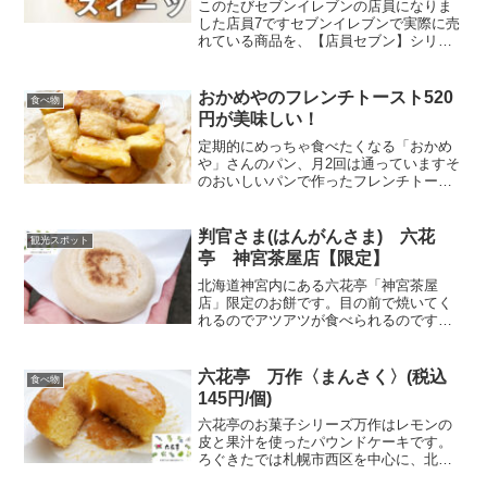
このたびセブンイレブンの店員になりま
した店員7ですセブンイレブンで実際に売
れている商品を、【店員セブン】シリー
ズとして紹介していこうと思います第1回
目の今回はスイーツ激戦区の札幌で”なぜ
か”爆売れしているスイーツを見つけたの
おかめやのフレンチトースト520
食べ物
で紹介します2個...
円が美味しい！
定期的にめっちゃ食べたくなる「おかめ
や」さんのパン、月2回は通っていますそ
のおいしいパンで作ったフレンチトース
トが美味しくないわけがありません前か
ら気になってはいたのですが、ひとり1つ
しか買えないと勘違いしていて、いつも
判官さま(はんがんさま) 六花
観光スポット
食パン大550円を買...
亭 神宮茶屋店【限定】
北海道神宮内にある六花亭「神宮茶屋
店」限定のお餅です。目の前で焼いてく
れるのでアツアツが食べられるのです
が、新型コロナウイルス対策の影響でし
ばらく休止していました。6/1に再開して
いるので、北海道神宮まで行った時には
六花亭 万作〈まんさく〉(税込
食べ物
購入してみて下さい。柔ら...
145円/個)
六花亭のお菓子シリーズ万作はレモンの
皮と果汁を使ったパウンドケーキです。
ろぐきたでは札幌市西区を中心に、北海
道の飲食店や食べ物など情報を更新して