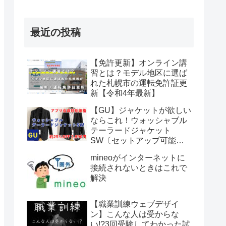
最近の投稿
【免許更新】オンライン講
習とは？モデル地区に選ば
れた札幌市の運転免許証更
新【令和4年最新】
【GU】ジャケットが欲しい
ならこれ！ウォッシャブル
テーラードジャケット
SW〔セットアップ可能〕
が期間限定アプリ会員特別
mineoがインターネットに
価格2,990円【～2022年6月
接続されないときはこれで
12日まで】
解決
【職業訓練ウェブデザイ
ン】こんな人は受からな
い!?3回受験してわかった試