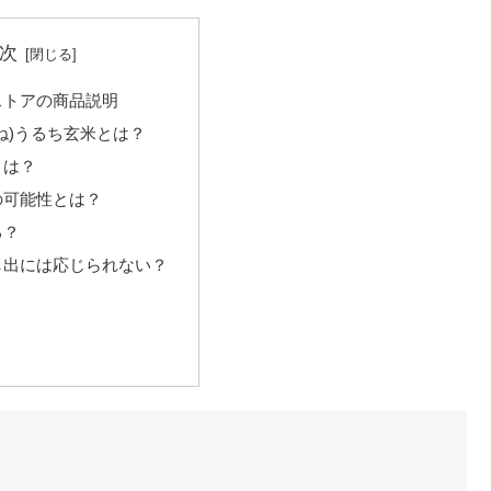
次
ストアの商品説明
ね)うるち玄米とは？
とは？
の可能性とは？
る？
し出には応じられない？