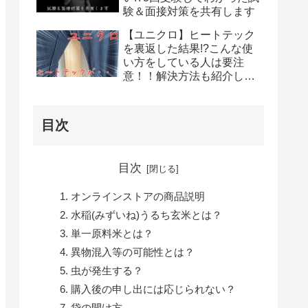
験＆面接対策を共有します
【ユニクロ】ヒートテック
を裏返した結果!?こんな使
い方をしている人は要注
意！！解決方法も紹介しま
す
目次
目次
オンラインストアの商品説明
水稲(みずいね)うるち玄米とは？
単一原料米とは？
異物混入等の可能性とは？
虫が発生する？
購入後の申し出には応じられない？
袋の開け方