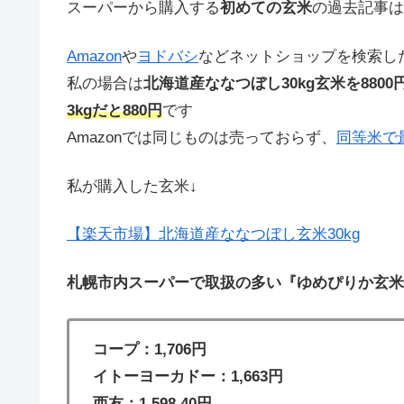
スーパーから購入する
初めての玄米
の過去記事は
Amazon
や
ヨドバシ
などネットショップを検索し
私の場合は
北海道産ななつぼし30kg玄米を8800
3kgだと880円
です
Amazonでは同じものは売っておらず、
同等米で最
私が購入した玄米↓
【楽天市場】北海道産ななつぼし玄米30kg
札幌市内スーパーで取扱の多い『ゆめぴりか玄米
コープ：1,706円
イトーヨーカドー：1,663円
西友：1,598.40円