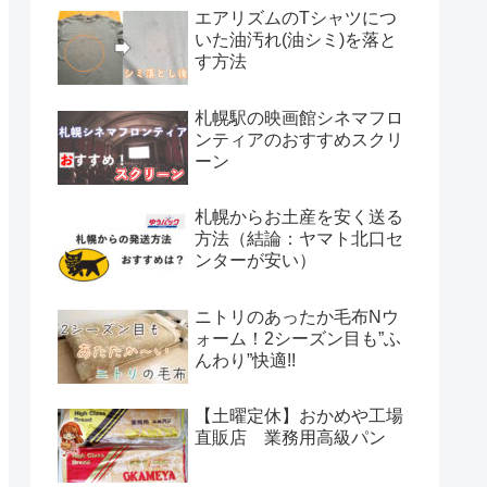
エアリズムのTシャツにつ
いた油汚れ(油シミ)を落と
す方法
札幌駅の映画館シネマフロ
ンティアのおすすめスクリ
ーン
札幌からお土産を安く送る
方法（結論：ヤマト北口セ
ンターが安い）
ニトリのあったか毛布Nウ
ォーム！2シーズン目も”ふ
んわり”快適!!
【土曜定休】おかめや工場
直販店 業務用高級パン