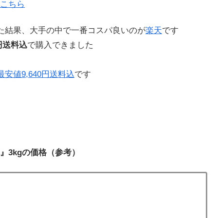
こちら
た結果、大手の中で一番コスパ良いのが
楽天
です
円送料込
で購入できました
安値9,640円送料込
です
』3kgの価格（参考）