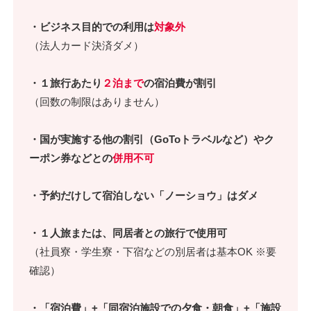
・ビジネス目的での利用は
対象外
（法人カード決済ダメ）
・１旅行あたり
２泊まで
の宿泊費が割引
（回数の制限はありません）
・国が実施する他の割引（GoToトラベルなど）やク
ーポン券などとの
併用不可
・予約だけして宿泊しない「ノーショウ」はダメ
・１人旅または、同居者との旅行で使用可
（社員寮・学生寮・下宿などの別居者は基本OK ※要
確認）
・「宿泊費」+「同宿泊施設での夕食・朝食」+「施設