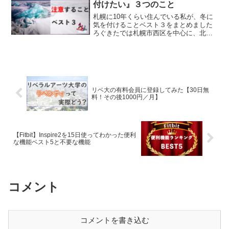
付けたい』３つのこと
札幌に10年くらい住んでいる私が、冬に
気を付けることベスト３をまとめました
ろぐきたでは札幌市西区を中心に、北海
道の日常や食べ物などについて発信して
います。お役に立てたら幸いです。冬の
札幌で気を付けたいこと1位は『滑りやす
い冬道』冬道に慣れて...
リベ大の有料会員に登録してみた【30日無
料！その後1000円／月】
【Fitbit】Inspire2を15日使ってわかった便利
な機能ベスト5と不要な機能
コメント
コメントを書き込む