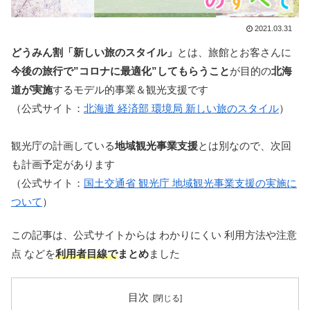
2021.03.31
どうみん割「新しい旅のスタイル」
とは、旅館とお客さんに
今後の旅行で”コロナに最適化”してもらうこと
が目的の
北海
道が実施
するモデル的事業＆観光支援です
（公式サイト：
北海道 経済部 環境局 新しい旅のスタイル
）
観光庁の計画している
地域観光事業支援
とは別なので、次回
も計画予定があります
（公式サイト：
国土交通省 観光庁 地域観光事業支援の実施に
ついて
）
この記事は、公式サイトからは わかりにくい 利用方法や注意
点 などを
利用者目線で
まとめ
ました
目次